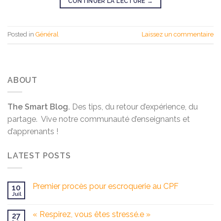
CONTINUER LA LECTURE
→
Posted in
Général
Laissez un commentaire
ABOUT
The Smart Blog.
Des tips, du retour d’expérience, du
partage. Vive notre communauté d’enseignants et
d’apprenants !
LATEST POSTS
Premier procès pour escroquerie au CPF
10
Juil
« Respirez, vous êtes stressé.e »
27