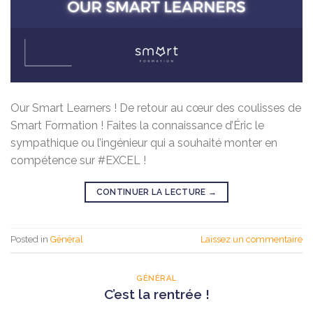
Our Smart Learners ! De retour au cœur des coulisses de
Smart Formation ! Faites la connaissance d’Éric le
sympathique ou l’ingénieur qui a souhaité monter en
compétence sur #EXCEL !
CONTINUER LA LECTURE
→
Posted in
Général
Laissez un commentaire
GÉNÉRAL
C’est la rentrée !