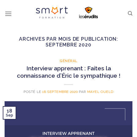
Skip
to
content
ARCHIVES PAR MOIS DE PUBLICATION:
SEPTEMBRE 2020
GÉNÉRAL
Interview apprenant : Faites la
connaissance d’Éric le sympathique !
POSTÉ LE
18 SEPTEMBRE 2020
PAR
MAYEL OUELD
18
Sep